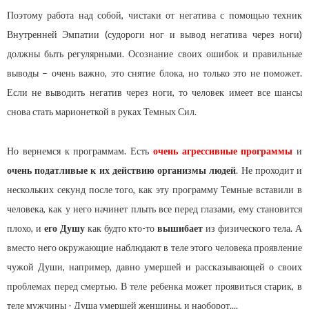
Поэтому работа над собой, чистаки от негатива с помощью техник
Внутренней Эмпатии (судороги ног и вывод негатива через ноги)
должны быть регулярными. Осознание своих ошибок и правильные
выводы – очень важно, это снятие блока, но только это не поможет.
Если не выводить негатив через ноги, то человек имеет все шансы
снова стать марионеткой в руках Темных Сил.
Но вернемся к программам. Есть
очень агрессивные программы
и
очень податливые к их действию организмы людей
. Не проходит и
нескольких секунд после того, как эту программу Темные вставили в
человека, как у него начинет плыть все перед глазами, ему становится
плохо, и
его Душу
как будто кто-то
вышибает
из физического тела. А
вместо него окружающие наблюдают в теле этого человека проявление
чужой Души, например, давно умершей и рассказывающей о своих
проблемах перед смертью. В теле ребенка может проявиться старик, в
теле мужчины - Душа умершей женщины, и наоборот....