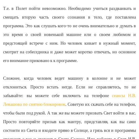
Т.е. в Полет пойти невозможно. Необходимо учиться раздваивать и
смещать вторую часть своего сознания в тело, где поставлена
программа. Это как слушать кого-то не очень внимательно и думать в
это время о своей новенькой машине или о своем любимом и
предстоящей встрече с ним. Но человек кивает в нужный момент,
смотрит на собеседника и даже может коротко отвечать, но основное
его внимание приковано к к программе.
Сложнее, когда человек ведет машину в колонне и не может
отклониться. Просто встать негде. Если не справляетесь, то не
забывайте: вы можете себе включить на телефоне
сеансы Н.В.
Левашова по снятию блокировок
. Советую их скачать себе на телефон,
чтобы были под рукой. А так же вы можете призвать Свет войти в вас.
Просто повторяйте призыв как мантру, придставляя, как вы сами
состоити из Света и входите прямо в Солнце, а грязь вся и программы
сползают с вас и сгорают в Свете Солнца. Или войдите в Свет Н.В.