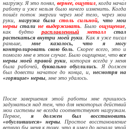
нагрузку. Я это понял,
вернее, ощутил
, когда начал
работу и уже нельзя было ничего изменить. Когда
пошёл поток энергии через моё тело, через мои
руки,
нагрузка была
столь сильной
, что мои
нервы
стали
не выдерживать
. Было
ощущение
,
как будто
расплавленный
металл
стал
растекаться внутри моей руки
. Как я уже писал
раньше,
мне казалось, что я могу
контролировать свою боль
. Скорее всего, это и
помогло мне в этом случае. Было ощущение, что
все
нервы моей правой руки
, которая всегда у меня
была рабочей,
буквально обуглились
. Я должен
был довести начатое до конца, и,
несмотря на
«горящие» нервы
, мне это удалось.
После завершения этой работы мне пришлось
задуматься над тем, что для некоторых действий
мои системы не всегда соответствуют нагрузкам.
Первое,
я должен был восстановить
«обуглившиеся» нервы
. Простое восстановление
вернуло бы меня к тому, что я имел до начала этой