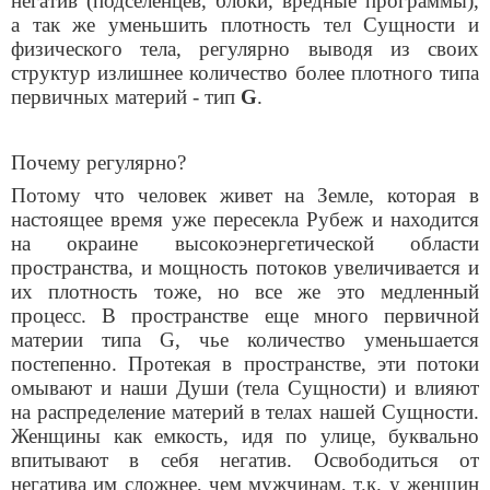
негатив (подселенцев, блоки, вредные программы),
а так же уменьшить плотность тел Сущности и
физического тела, регулярно выводя из своих
структур излишнее количество более плотного типа
первичных материй - тип
G
.
Почему регулярно?
Потому что человек живет на Земле, которая в
настоящее время уже пересекла Рубеж и находится
на окраине высокоэнергетической области
пространства, и мощность потоков увеличивается и
их плотность тоже, но все же это медленный
процесс. В пространстве еще много
первичной
материи типа G, чье количество уменьшается
постепенно. Протекая в пространстве, эти потоки
омывают и наши Души (тела Сущности) и влияют
на распределение материй в телах нашей Сущности.
Женщины как емкость, идя по улице, буквально
впитывают в себя негатив. Освободиться от
негатива им сложнее, чем мужчинам, т.к. у женщин