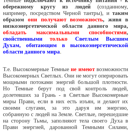
Темные
подключают к источнику питания - к
обережному кругу из людей
(созданному,
например, посредством Черной тантры), и
таким
образом
они получают возможность
, живя в
низкоэнергетической области данного мира,
обладать максимальными способностями
,
свойственными
только
Светлым Высшим
Духам, обитающим в высокоэнергетической
области данного мира
.
Т.е. Высокомерные Темные
не имеют
возможности
Высокомерных Светлых. Они не могут оперировать
мощными потоками энергий большой плотности.
Но Темные берут под свой контроль людей,
долетевших за Грань - в Светлые Высокомерные
миры Прави, если в них есть изъян, и делают их
своими слугами, за это даруя им энергию,
собранную с людей на Земле. Светлые, перешедшие
на сторону Тьмы, заполняют тела своего Духа в
Прави энергией, дарованной Темными Силами,