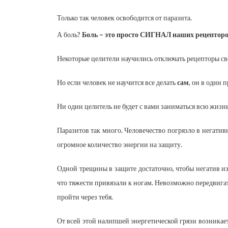
Только так человек освободится от паразита.
А боль?
Боль – это просто СИГНАЛ наших рецепторо
Некоторые целители научились отключать рецепторы сво
Но если человек не научится все делать
сам
, он в один 
Ни один целитель не будет с вами заниматься всю жизнь
Паразитов так много. Человечество погрязло в негати
огромное количество энергии на защиту.
Одной трещины в защите достаточно, чтобы негатив из 
что тяжести привязали к ногам. Невозможно передвигать
пройти через тебя.
От всей этой налипшей энергетической грязи возникает 