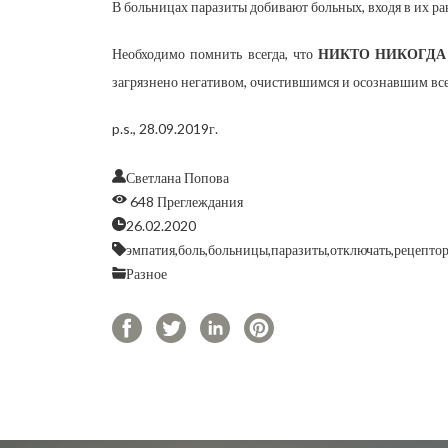
В больницах паразиты добивают больных, входя в их ра
Необходимо помнить всегда, что
НИКТО НИКОГДА
загрязнено негативом, очистившимся и осознавшим все
p.s., 28.09.2019г.
Светлана Попова
648 Преглеждания
26.02.2020
эмпатия,
боль,
больницы,
паразиты,
отключать,
рецептор
Разное