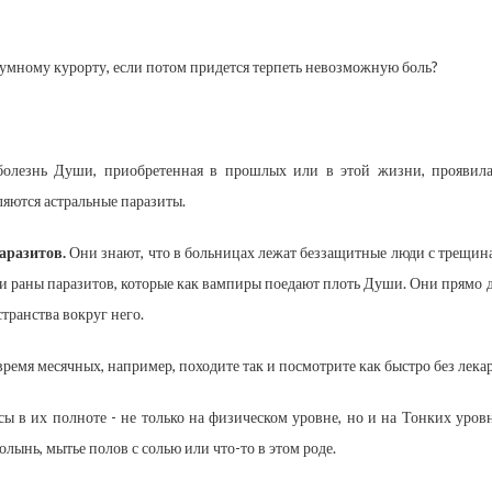
шумному курорту, если потом придется терпеть невозможную боль?
болезнь Души, приобретенная в прошлых или в этой жизни, проявила
еляются астральные паразиты.
аразитов.
Они знают, что в больницах лежат беззащитные люди с трещин
 эти раны паразитов, которые как вампиры поедают плоть Души. Они прямо 
странства вокруг него.
ремя месячных, например, походите так и посмотрите как быстро без лекар
 в их полноте - не только на физическом уровне, но и на Тонких уров
олынь, мытье полов с солью или что-то в этом роде.