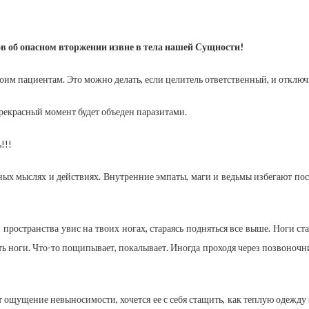
в об опасном вторжении извне в тела нашей Сущности!
им пациентам. Это можно делать, если целитель ответственный, и отключи
прекрасный момент будет объеден паразитами.
!!!
вных мыслях и действиях. Внутренние эмпаты, маги и ведьмы избегают пос
пространства увис на твоих ногах, стараясь подняться все выше. Ноги ст
 ноги. Что-то пощипывает, покалывает. Иногда проходя через позвоночник 
ощущение невыносимости, хочется ее с себя стащить, как теплую одежду в