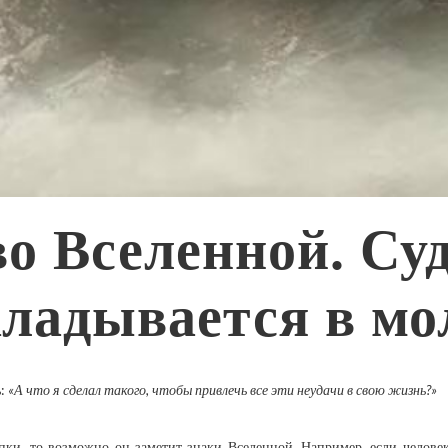
во Вселенной. Су
кладывается в мо
ь:
«А что я сделал такого, чтобы привлечь все эти неудачи в свою жизнь?»
пки, то возможно он заметит знаки Вселенной. Например, если человек 