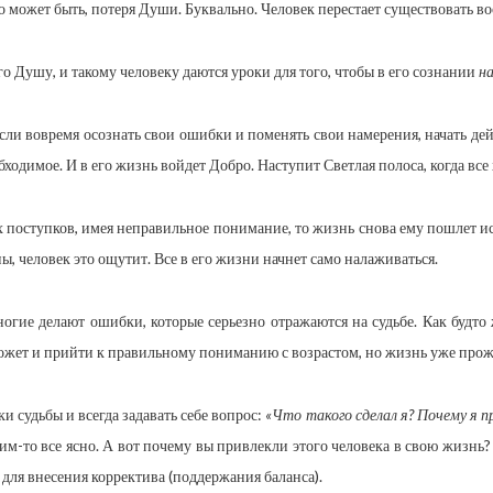
то может быть, потеря Души. Буквально. Человек перестает существовать во
 его Душу, и такому человеку даются уроки для того, чтобы в его сознании
н
Если вовремя осознать свои ошибки и поменять свои намерения, начать де
бходимое. И в его жизнь войдет Добро. Наступит Светлая полоса, когда все
 поступков, имея неправильное понимание, то жизнь снова ему пошлет ис
, человек это ощутит. Все в его жизни начнет само налаживаться.
гие делают ошибки, которые серьезно отражаются на судьбе. Как будто 
может и прийти к правильному пониманию с возрастом, но жизнь уже прожи
и судьбы и всегда задавать себе вопрос:
«Что такого сделал я? Почему я п
им-то все ясно. А вот почему вы привлекли этого человека в свою жизнь? 
ся для внесения корректива (поддержания баланса).