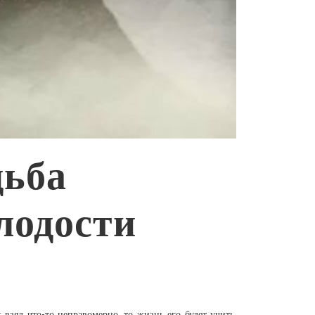
дьба
лодости
взял что-то неправомерно, то жизнь его будет учить.