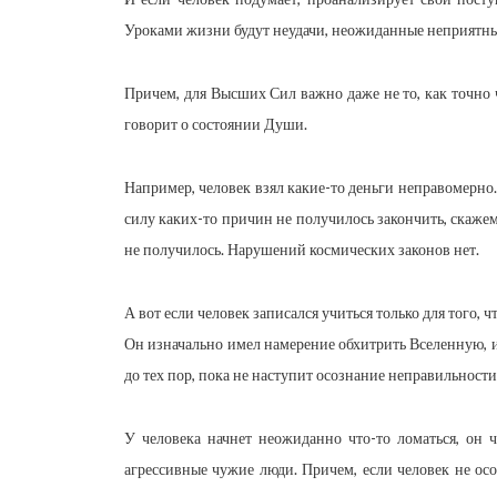
Уроками жизни будут неудачи, неожиданные неприятные
Причем, для Высших Сил важно даже не то, как точно 
говорит о состоянии Души.
Например, человек взял какие-то деньги неправомерно. 
силу каких-то причин не получилось закончить, скажем
не получилось. Нарушений космических законов нет.
А вот если человек записался учиться только для того, 
Он изначально имел намерение обхитрить Вселенную, и
до тех пор, пока не наступит осознание неправильнос
У человека начнет неожиданно что-то ломаться, он чт
агрессивные чужие люди. Причем, если человек не осо