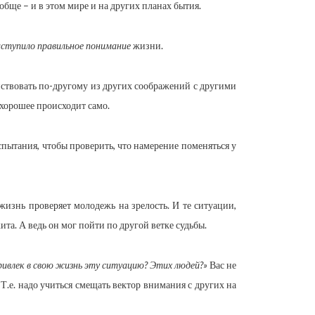
обще – и в этом мире и на других планах бытия.
аступило правильное понимание
жизни.
йствовать по-другому из других соображений с другими
 хорошее происходит само.
пытания, чтобы проверить, что намерение поменяться у
жизнь проверяет молодежь на зрелость. И те ситуации,
та. А ведь он мог пойти по другой ветке судьбы.
ривлек в свою жизнь эту ситуацию? Этих людей?»
Вас не
Т.е. надо учиться смещать вектор внимания с других на