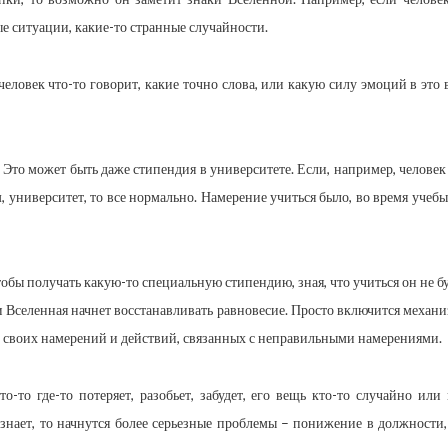
 ситуации, какие-то странные случайности.
человек что-то говорит, какие точно слова, или какую силу эмоций в это
Это может быть даже стипендия в университете. Если, например, человек у
, университет, то все нормально. Намерение учиться было, во время учеб
чтобы получать какую-то специальную стипендию, зная, что учиться он не бу
 Вселенная начнет восстанавливать равновесие. Просто включится механиз
ти своих намерений и действий, связанных с неправильными намерениями.
о-то где-то потеряет, разобьет, забудет, его вещь кто-то случайно ил
знает, то начнутся более серьезные проблемы – понижение в должности, 