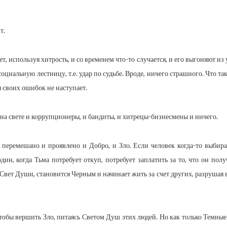
т.
т, используя хитрость, и со временем что-то случается, и его выгоняют и
оциальную лестницу, т.е. удар по судьбе. Вроде, ничего страшного. Что т
 своих ошибок не наступает.
 на свете и коррупционеры, и бандиты, и хитрецы-бизнесмены и ничего.
 перемешано и проявлено и Добро, и Зло. Если человек когда-то выбир
дин, когда Тьма потребует откуп, потребует заплатить за то, что он полу
Свет Души, становится Черным и начинает жить за счет других, разрушая 
обы вершить Зло, питаясь Светом Душ этих людей. Но как только Темны