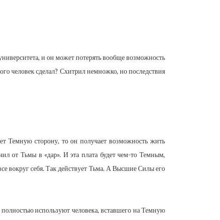
з университета, и он может потерять вообще возможность
акого человек сделал? Схитрил немножко, но последствия
ает Темную сторону, то он получает возможность жить
чил от Тьмы в «дар». И эта плата будет чем-то Темным,
все вокруг себя. Так действует Тьма. А Высшие Силы его
е полностью используют человека, вставшего на Темную