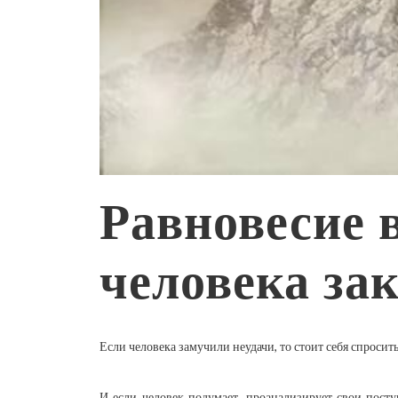
Равновесие 
человека за
Если человека замучили неудачи, то стоит себя спросит
И если человек подумает, проанализирует свои посту