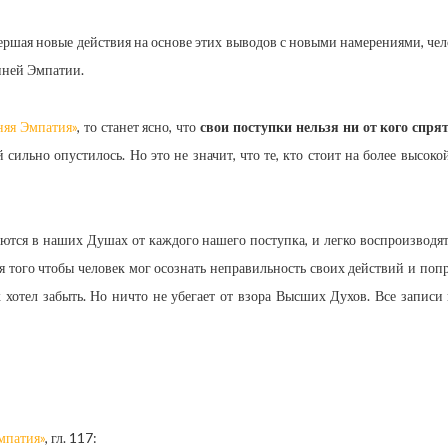
ершая новые действия на основе этих выводов с новыми намерениями, че
нней Эмпатии.
няя Эмпатия»
, то станет ясно, что
свои поступки нельзя ни от кого спря
сильно опустилось. Но это не значит, что те, кто стоит на более высоко
аются в наших Душах от каждого нашего поступка, и легко воспроизводя
того чтобы человек мог осознать неправильность своих действий и поп
к хотел забыть. Но ничто не убегает от взора Высших Духов. Все запис
мпатия»
, гл. 117: