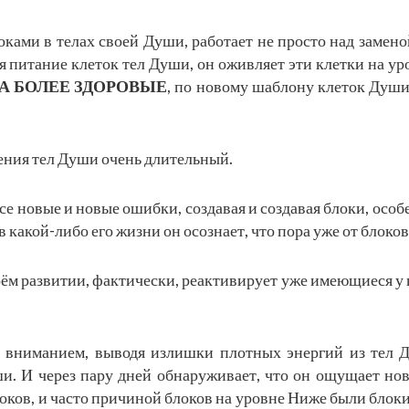
оками в телах своей Души, работает не просто над замено
я питание клеток тел Души, он оживляет эти клетки на ур
А БОЛЕЕ ЗДОРОВЫЕ
, по новому шаблону клеток Души
ления тел Души очень длительный.
е новые и новые ошибки, создавая и создавая блоки, особ
 в какой-либо его жизни он осознает, что пора уже от блоко
ём развитии, фактически, реактивирует уже имеющиеся у н
 вниманием, выводя излишки плотных энергий из тел 
и. И через пару дней обнаруживает, что он ощущает нов
оков, и часто причиной блоков на уровне Ниже были блок