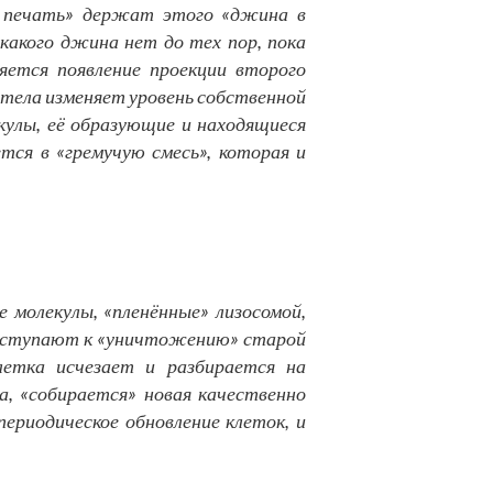
ая печать» держат этого «джина в
икакого джина нет до тех пор, пока
яется появление проекции второго
 тела изменяет уровень собственной
кулы, её образующие и находящиеся
тся в «гремучую смесь», которая и
е молекулы, «пленённые» лизосомой,
приступают к «уничтожению» старой
летка исчезает и разбирается на
а, «собирается» новая качественно
периодическое обновление клеток, и