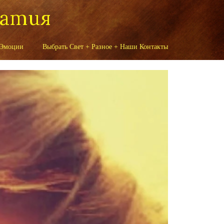
патия
 Эмоции
Выбрать Свет + Разное + Наши Контакты