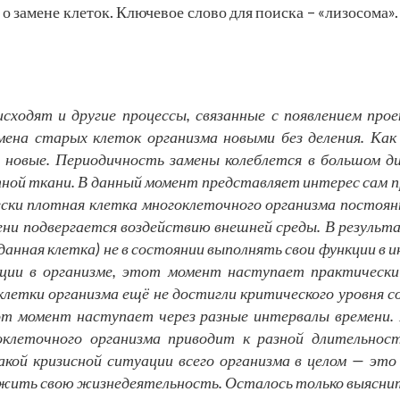
о замене клеток. Ключевое слово для поиска – «лизосома»
сходят и другие процессы, связанные с появлением пр
мена старых клеток организма новыми без деления. Как
 новые. Периодичность замены колеблется в большом ди
ной ткани. В данный момент представляет интерес сам п
ки плотная клетка многоклеточного организма постоян
ени подвергается воздействию внешней среды. В результ
данная клетка) не в состоянии выполнять свои функции в и
ции в организме, этот момент наступает практически 
 клетки организма ещё не достигли критического уровня с
от момент наступает через разные интервалы времени.
оклеточного организма приводит к разной длительнос
кой кризисной ситуации всего организма в целом — эт
лжить свою жизнедеятельность. Осталось только выяснит