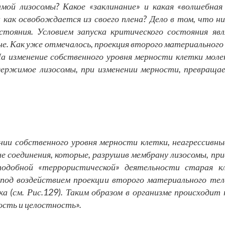
самой лизосомы? Какое «заклинание» и какая «волшебн
 как освобождается из своего плена? Дело в том, что н
стояния. Условием запуска критического состояния явл
не. Как уже отмечалось, проекция второго материального
а изменение собственного уровня мерности клетки моле
держимое лизосомы, при изменении мерности, превращае
нии собственного уровня мерности клетки, неагрессивны
е соединения, которые, разрушив мембрану лизосомы, 
 подобной «террористической» деятельности старая к
под воздействием проекции второго материального тел
ка (см. Рис.129). Таким образом в организме происходит 
ость и целостность».