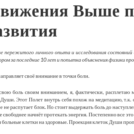
движения Выше п
азвития
ове пережитого личного опыта и исследования состояний 
ором за последние 10 лет и попытка объяснения физики пр
аправляет своё внимание в точки боли.
 свою боль своим вниманием, я, фактически, расплетаю 
 Души. Этот Полет внутрь себя похож на медитацию, т.к. 
ие не распутает блок. Но стоит выдержать боль до наступл
е свободнее начнёт протекать энергия. Постепенно все это
я больные клетки на здоровые. Проекция клеток Души проп