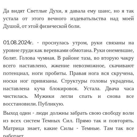
Да видят Светлые Духи, я давала ему шанс, но я так
устала от этого вечного издеватьльства над моей
Душой, от этой физической боли.
01.08.2024г. - проснулась утром, руки связаны на
уровне груди как веревками обмотана. Руки онемевшие,
болят. Голова чумная. В районе таза, во вторую чакру
всего наставлено, жжение невозможное, скачивают
потенциал, ноги пробиты. Правая нога вся скручена,
носки ног привязаны. Структуры головы украдены,
наставлена куча блокировок. Устала. Двача часа
чистилась. Мужики легли спать и снова все
восстановили. Публикую.
Выход один - люди должны забрать свою свободу воли
из всех систем Темных Сил. Прямо так и повторять.
Матрица знает, какие Силы - Темные. Там так все
работает.