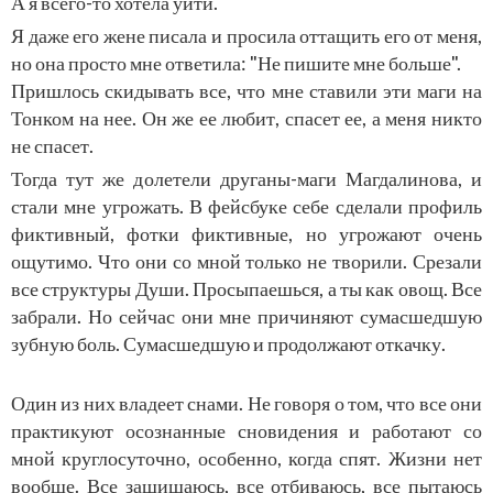
А я всего-то хотела уйти.
Я даже его жене писала и просила оттащить его от меня,
но она просто мне ответила: "Не пишите мне больше".
Пришлось скидывать все, что мне ставили эти маги на
Тонком на нее. Он же ее любит, спасет ее, а меня никто
не спасет.
Тогда тут же долетели друганы-маги Магдалинова, и
стали мне угрожать. В фейсбуке себе сделали профиль
фиктивный, фотки фиктивные, но угрожают очень
ощутимо. Что они со мной только не творили. Срезали
все структуры Души. Просыпаешься, а ты как овощ. Все
забрали. Но сейчас они мне причиняют сумасшедшую
зубную боль. Сумасшедшую и продолжают откачку.
Один из них владеет снами. Не говоря о том, что все они
практикуют осознанные сновидения и работают со
мной круглосуточно, особенно, когда спят. Жизни нет
вообще. Все защищаюсь, все отбиваюсь, все пытаюсь