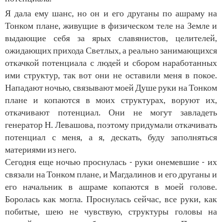
Я дала ему шанс, но он и его друганы
по ашраму на
Тонком плане
, живущие в физическом теле на Земле и
выдающие себя за ярых славянистов, целителей,
ожидающих прихода Светлых, а реально занимающихся
откачкой потенциала с людей и сбором наработанных
ими структур, так вот они не оставили меня в покое.
Нападают ночью, связывают моей Душе руки на Тонком
плане и копаются в моих структурах, воруют их,
откачивают потенциал. Они не могут завладеть
генератор Н. Левашова, поэтому придумали откачивать
потенциал с меня, а я, дескать, буду заполняться
материями из него.
Сегодня еще ночью проснулась - руки онемевшие - их
связали на Тонком плане, и Магдалинов и его друганы и
его начальник в ашраме копаются в моей голове.
Боролась как могла. Проснулась сейчас, все руки, как
побитые, шею не чувствую, структуры головы на