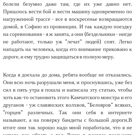
болели безумно даже там, где их уже давно нет.
Пришлось вести бой и вести машину одновременно по
нагруженной трассе - все в воскресенье возвращаются
домой, в Софию из провинции. И так каждую поездку
на соревнования - я ж занята, а они (бездельники - нигде
не работают, только уж "лечат" людей) спят. Легко
нападать на человека, когда его внимание приковано к
дороге, и ему трудно защищаться в полную меру.
Когда я доехала до дома, ребята вообще не отказались.
Они всю ночь разрушали меня, и проснувшись, уже без
сил в пять утра я пошла и написала эту статью, чтобы
хоть как-то остановить этого Камчатского монстра и его
друганов - уж славянских волхвов, "Белояров" всяких,
"горцев" различных. Так они себя в интернете
называют, а на поверку бандиты с большой дороги.В
итоге они так хорошо надо мной поработали, что я не
успела все убрать с тел Души в режиме реального