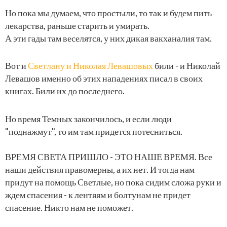
Но пока мы думаем, что простыли, то так и будем пить
лекарства, раньше старить и умирать.
А эти гады там веселятся, у них дикая вакханалия там.
Вот и
Светлану и Николая Левашовых
били - и Николай
Левашов именно об этих нападениях писал в своих
книгах. Били их до последнего.
Но время Темных закончилось, и если люди
"поднажмут", то им там придется потесниться.
ВРЕМЯ СВЕТА ПРИШЛО - ЭТО НАШЕ ВРЕМЯ. Все
наши действия правомерны, а их нет. И тогда нам
придут на помощь Светлые, но пока сидим сложа руки и
ждем спасения - к лентяям и болтунам не придет
спасение. Никто нам не поможет.