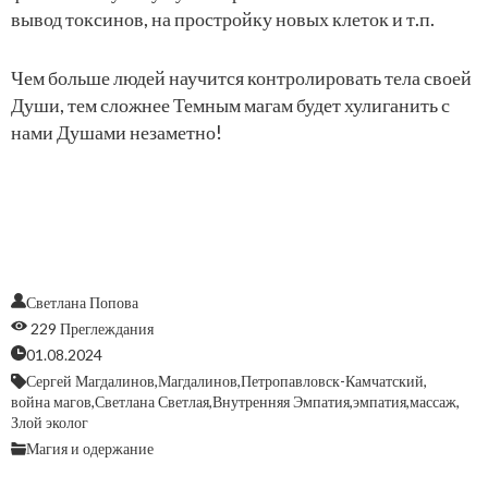
вывод токсинов, на простройку новых клеток и т.п.
Чем больше людей научится контролировать тела своей
Души, тем сложнее Темным магам будет хулиганить с
нами Душами незаметно!
Светлана Попова
229 Преглеждания
01.08.2024
Сергей Магдалинов,
Магдалинов,
Петропавловск-Камчатский,
война магов,
Светлана Светлая,
Внутренняя Эмпатия,
эмпатия,
массаж,
Злой эколог
Магия и одержание