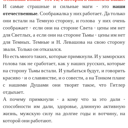
И самые страшные и сильные маги - это
наши
отечественные
. Соображалка у них работает. Да только
они встали на Темную сторону, и голова у них очень
соображает - если они на стороне Света - цены им нет
для Светлых, а если они на стороне Тьмы - цены им нет
для Темных. Темные и Н. Левашова на свою сторону
звали. Только он отказался.
Но есть много таких, которые примкнули. И у заморских
голова так не сработает, как у наших русских, которые
на сторону Тьмы встали. И улыбаться будут, и говорить
красиво - и о славянстве, и о совести, а на Тонком плане
с нашими Душами они творят такое, что Гитлер
отдыхает.
А почему примкнули - а кому что за это дали -
способности им дали, здоровье, длинную активную
жизнь, мужскую силу на долгие годы и вотчину, на
которой они работают.