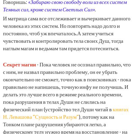
Говоришь:
«Забираю свою свободу воли из всех систем
Темных сил, кроме систем Светлых Сил»
.
И матрица сама все отслеживает и вычеркивает данного
человека из этих систем. Но повторять надо долго и
постоянно, чтоб уж впечаталось.А затем учиться
чувствовать и контролировать тела своих Душ, тогда
наглым магам и ведьмам там придется потесниться.
Секрет магии
- Пока человек не осознал правильно, что
с ним, не назвал правильно проблему, он ее убрать
окончательно не сможет, точно как в поисковиках - пока
правильно не напишешь, точную инфу не получишь. И
делать это лучше всего в режиме реального времени,
пока разрушения в телах Души не слились на
физический план (устройство тел Души читай в
книгах
Н. Левашова "Сущность и Разум"
), потому как на
Тонком плане разрушения убираются легко, а
физическому телу нужно время на восстановление - на