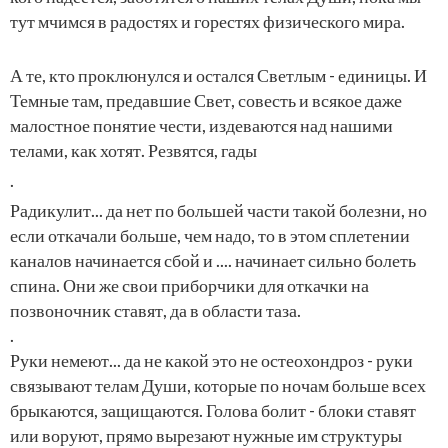
тут мчимся в радостях и горестях физического мира.
А те, кто проклюнулся и остался Светлым - единицы. И
Темные там, предавшие Свет, совесть и всякое даже
малостное понятие чести, издеваются над нашими
телами, как хотят. Резвятся, гады
.
Радикулит... да нет по большей части такой болезни, но
если откачали больше, чем надо, то в этом сплетении
каналов начинается сбой и .... начинает сильно болеть
спина. Они же свои приборчики для откачки на
позвоночник ставят, да в области таза.
.
Руки немеют... да не какой это не остеохондроз - руки
связывают телам Души, которые по ночам больше всех
брыкаются, защищаются. Голова болит - блоки ставят
или воруют, прямо вырезают нужные им структуры