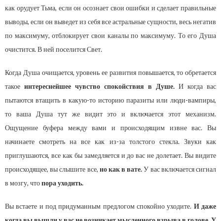
как орудует Тьма, если он осознает свои ошибки и сделает правильные
выводы, если он выведет из себя все астральные сущности, весь негатив
по максимуму, отблокирует свои каналы по максимуму. То его Душа
очистится. В ней поселится Свет.
Когда Душа очищается, уровень ее развития повышается, то обретается
такое
интереснейшее чувство спокойствия в Душе.
И когда вас
пытаются втащить в какую-то историю паразиты или люди-вампиры,
то ваша Душа тут же видит это и включается этот механизм.
Ощущение буфера между вами и происходящим извне вас. Вы
начинаете смотреть на все как из-за толстого стекла. Звуки как
приглушаются, все как бы замедляется и до вас не долетает. Вы видите
происходящее, вы слышите все,
но как в вате.
У вас включается сигнал
в мозгу, что
пора уходить.
Вы встаете и под придуманным предлогом спокойно уходите.
И даже
когда вы вышли у вас не возникает мысленного взрыва в голове. У