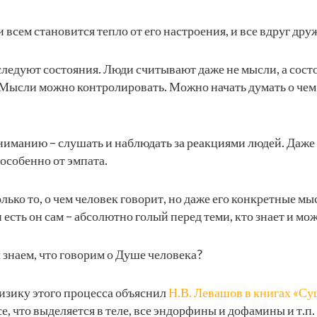
 всем становится тепло от его настроения, и все вдруг дру
следуют состояния. Люди считывают даже не мысли, а сост
ысли можно контролировать. Можно начать думать о чем-т
иманию – слушать и наблюдать за реакциями людей. Даже ес
особенно от эмпата.
олько то, о чем человек говорит, но даже его конкретные м
и есть он сам – абсолютно голый перед теми, кто знает и мо
 знаем, что говорим о Душе человека?
изику этого процесса объяснил
Н.В. Левашов в книгах «Су
Все, что выделяется в теле, все эндорфины и дофамины и т.