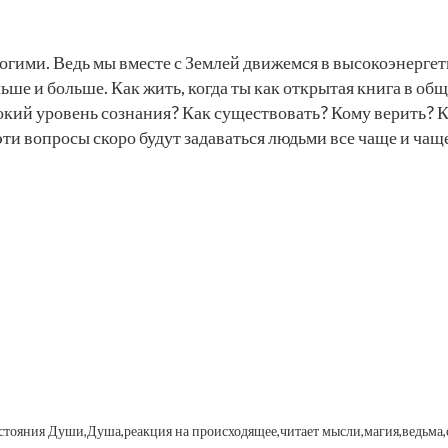
огими. Ведь мы вместе с Землей движемся в высокоэнергет
ьше и больше. Как жить, когда ты как открытая книга в об
окий уровень сознания? Как существовать? Кому верить? 
ти вопросы скоро будут задаваться людьми все чаще и чаще
стояния Души,
Душа,
реакция на происходящее,
читает мысли,
магия,
ведьма,