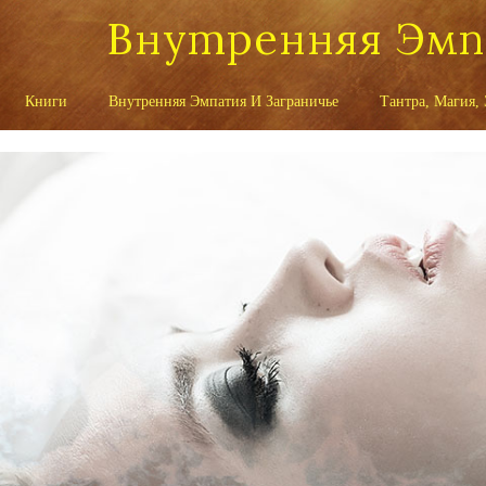
Внутренняя Эм
Книги
Внутренняя Эмпатия И Заграничье
Тантра, Магия,