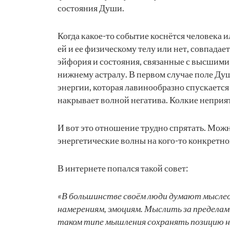
состояния Души.
Когда какое-то событие коснётся человека и
ей и ее физическому телу или нет, совпадае
эйфория и состояния, связанные с высшими 
нижнему астралу. В первом случае поле Душ
энергии, которая лавинообразно спускается
накрывает волной негатива. Колкие непри
И вот это отношение трудно спрятать. Можн
энергетические волны на кого-то конкретног
В интернете попался такой совет:
«В большинстве своём люди думают мыслео
намерениям, эмоциям. Мыслить за пределами 
таком типе мышления сохранять позицию на