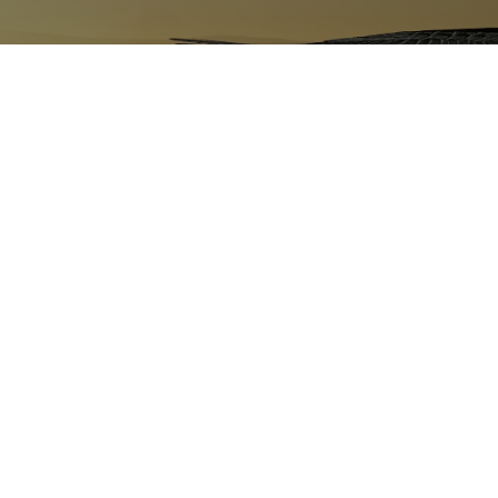
Copyright © 2018 Всички права запазени за SuperHosting.BG
Общи условия за ползване на уебсайта