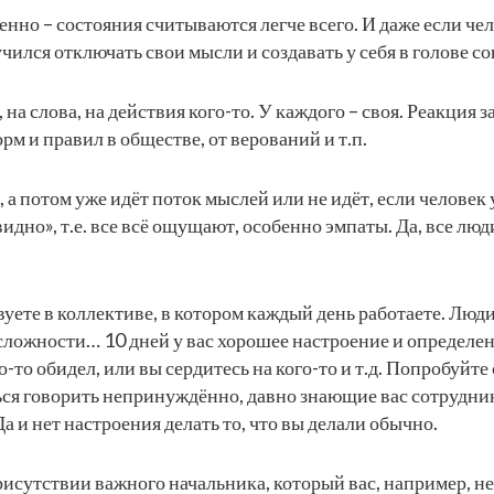
нно – состояния считываются легче всего. И даже если чел
аучился отключать свои мысли и создавать у себя в голове с
на слова, на действия кого-то. У каждого – своя. Реакция з
норм и правил в обществе, от верований и т.п.
, а потом уже идёт поток мыслей или не идёт, если человек
«видно», т.е. все всё ощущают, особенно эмпаты. Да, все лю
вуете в коллективе, в котором каждый день работаете. Люди
 сложности… 10 дней у вас хорошее настроение и определен
о-то обидел, или вы сердитесь на кого-то и т.д. Попробуйте 
ться говорить непринуждённо, давно знающие вас сотрудник
 Да и нет настроения делать то, что вы делали обычно.
присутствии важного начальника, который вас, например, н