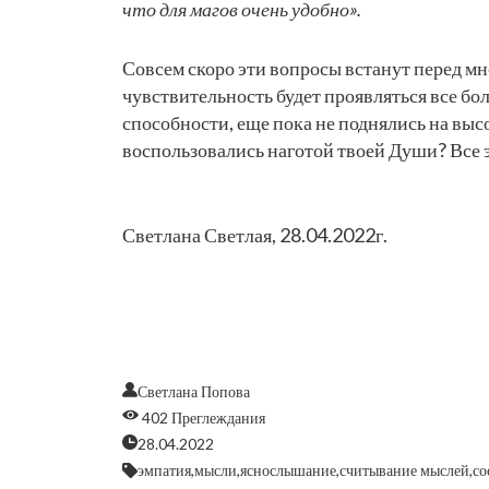
что для магов очень удобно».
Совсем скоро эти вопросы встанут перед мн
чувствительность будет проявляться все бол
способности, еще пока не поднялись на выс
воспользовались наготой твоей Души? Все э
Светлана Светлая, 28.04.2022г.
Светлана Попова
402 Преглеждания
28.04.2022
эмпатия,
мысли,
яснослышание,
считывание мыслей,
со