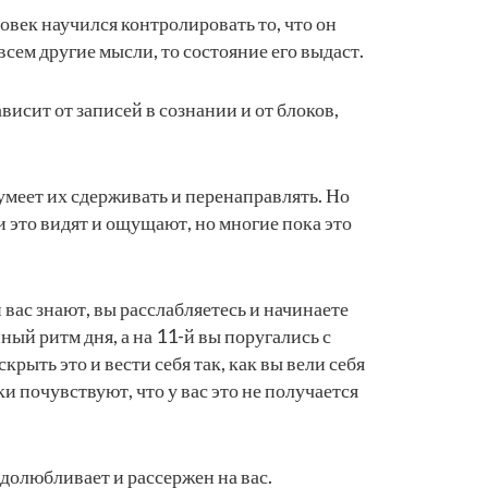
овек научился контролировать то, что он
овсем другие мысли, то состояние его выдаст.
ависит от записей в сознании и от блоков,
 умеет их сдерживать и перенаправлять. Но
ди это видят и ощущают, но многие пока это
 вас знают, вы расслабляетесь и начинаете
ный ритм дня, а на 11-й вы поругались с
скрыть это и вести себя так, как вы вели себя
и почувствуют, что у вас это не получается
едолюбливает и рассержен на вас.