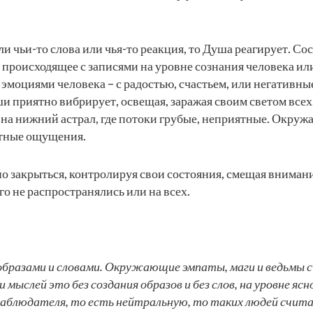
ли чьи-то слова или чья-то реакция, то Душа реагирует. С
т происходящее с записями на уровне сознания человека или 
эмоциями человека – с радостью, счастьем, или негативн
и приятно вибрирует, освещая, заражая своим светом всех,
 на нижний астрал, где потоки грубые, неприятные. Окруж
ятные ощущения.
о закрыться, контролируя свои состояния, смещая вниман
о не распространялись или на всех.
бразами и словами. Окружающие эмпаты, маги и ведьмы с
мыслей это без создания образов и без слов, на уровне ясно
блюдателя, то есть нейтральную, то таких людей считать