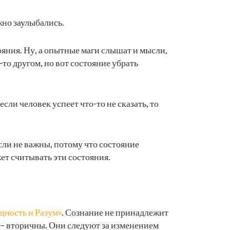
жно заулыбались.
ояния. Ну, а опытные маги слышат и мысли,
о другом, но вот состояние убрать
ли человек успеет что-то не сказать, то
ысли не важны, потому что состояние
жет считывать эти состояния.
щность и Разум»
. Сознание не принадлежит
п. – вторичны. Они следуют за изменением