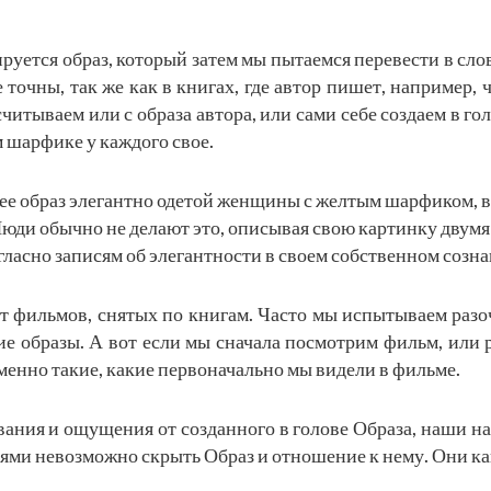
мируется образ, который затем мы пытаемся перевести в с
точны, так же как в книгах, где автор пишет, например,
итываем или с образа автора, или сами себе создаем в гол
 шарфике у каждого свое.
ее образ элегантно одетой женщины с желтым шарфиком, в
Люди обычно не делают это, описывая свою картинку двумя-
ласно записям об элегантности в своем собственном созна
т фильмов, снятых по книгам. Часто мы испытываем разоч
ие образы. А вот если мы сначала посмотрим фильм, или р
именно такие, какие первоначально мы видели в фильме.
вания и ощущения от созданного в голове Образа, наши н
лями невозможно скрыть Образ и отношение к нему. Они к