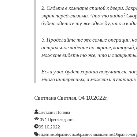
2. Сядьте в комнате спиной к двери. За
экран перед глазами. Что-то видно? Скор
будет одето в ту же одежду, что и вид
3. Проделайте те же самые операции, но
астральное видение на экране, который, 
можете видеть то же, что и с закрыты
Если у вас будет хорошо получаться, по
много интересных, а может и пугающих
Светлана Светлая, 04.10.2022г.
Светлана Попова
391 Преглеждания
05.10.2022
видение,
образность,
образное мышление,
Образ,
голог