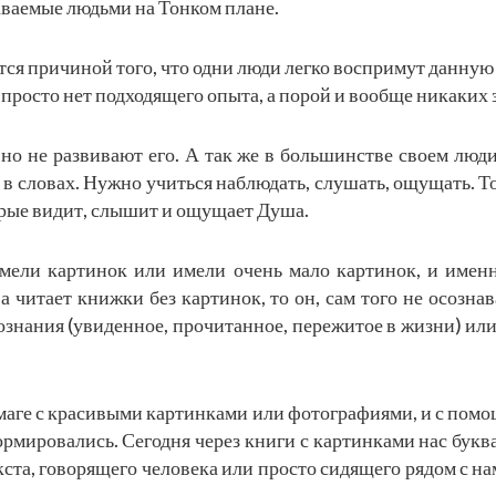
аваемые людьми на Тонком плане.
тся причиной того, что одни люди легко воспримут данную 
 просто нет подходящего опыта, а порой и вообще никаких 
 но не развивают его. А так же в большинстве своем люд
 в словах. Нужно учиться наблюдать, слушать, ощущать. То
орые видит, слышит и ощущает Душа.
мели картинок или имели очень мало картинок, и именн
 читает книжки без картинок, то он, сам того не осозна
ознания (увиденное, прочитанное, пережитое в жизни) или
умаге с красивыми картинками или фотографиями, и с помо
формировались. Сегодня через книги с картинками нас букв
кста, говорящего человека или просто сидящего рядом с на