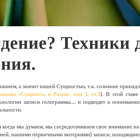
идение? Техники 
ения.
знанием, а значит нашей Сущностью, т.к. сознание прина
вашова «Сущность и Разум», том 1, гл.5
). В этой глав
нологии записи голограммы.... и подводит к пониманию
альности.
и когда мы думаем, мы сосредотачиваем свое внимание на
гией, нашими первичными материями) записи, находящиеся