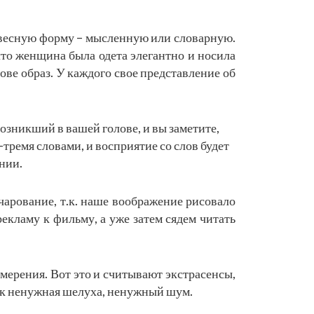
ловесную форму – мысленную или словарную.
 что женщина была одета элегантно и носила
ове образ. У каждого свое представление об
озникший в вашей голове, и вы заметите,
тремя словами, и восприятие со слов будет
нии.
арование, т.к. наше воображение рисовало
екламу к фильму, а уже затем сядем читать
амерения. Вот это и считывают экстрасенсы,
ак ненужная шелуха, ненужный шум.