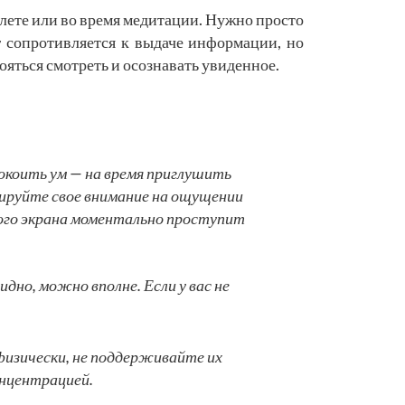
олете или во время медитации. Нужно просто
г сопротивляется к выдаче информации, но
бояться смотреть и осознавать увиденное.
спокоить ум — на время приглушить
сируйте свое внимание на ощущении
того экрана моментально проступит
идно, можно вполне. Если у вас не
 физически, не поддерживайте их
онцентрацией.