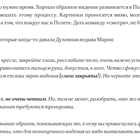
о нужно время. Хорошо образное видение развивается в П
 мешать этому процессу. Картинки проносятся мимо, моз
 том, что вокруг вас в Полете. Дать команду «смотри», не 
торые когда-то давала Духовная ведьма Мария:
в кресле, закройте глаза, расслабьте тело, очень важно у
рикоснитесь пальцем руки, допустим, к ноге. Четко сфоку
окажет ваш экран видения
(глаза закрыты!
). На черноте э
ся,
не очень четким
. Но, тем не менее, разобрать, что же в
 значит требуются тренировки.
знание образов, показывающих то, к чему вы прикоснулись
тны, что для полноценного видения их надо вытягивать к