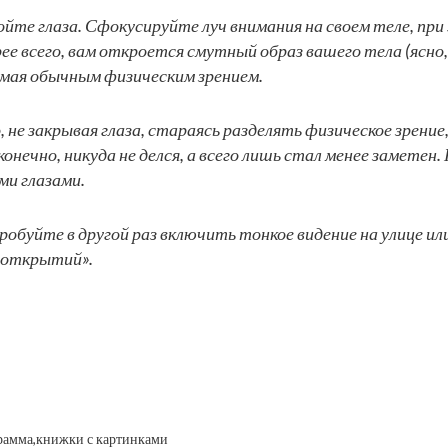
кройте глаза. Сфокусируйте луч внимания на своем теле, п
ее всего, вам откроется смутный образ вашего тела (ясно,
имая обычным физическим зрением.
, не закрывая глаза, стараясь разделять физическое зрен
конечно, никуда не делся, а всего лишь стал менее замете
ми глазами.
пробуйте в другой раз включить тонкое видение на улице и
 открытий».
рамма,
книжки с картинками